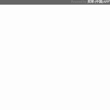
Powered by
买球·(中国)AP