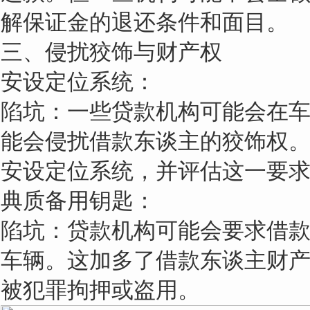
解保证金的退还条件和面目。
三、侵扰狡饰与财产权
安设定位系统：
陷坑：一些贷款机构可能会在车
能会侵扰借款东谈主的狡饰权
安设定位系统，并评估这一要
典质备用钥匙：
陷坑：贷款机构可能会要求借
车辆。这加多了借款东谈主财
被犯罪拘押或盗用。