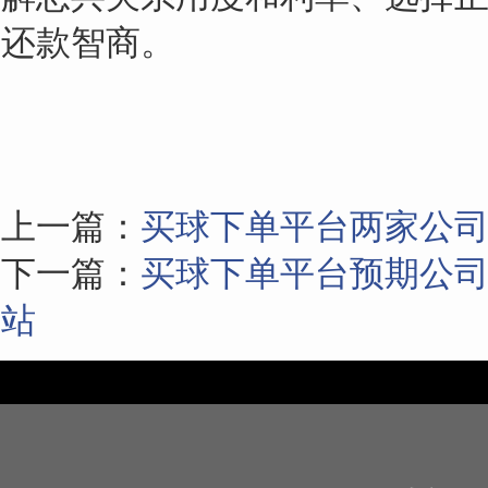
还款智商。
上一篇：
买球下单平台两家公司将
下一篇：
买球下单平台预期公司于2
站