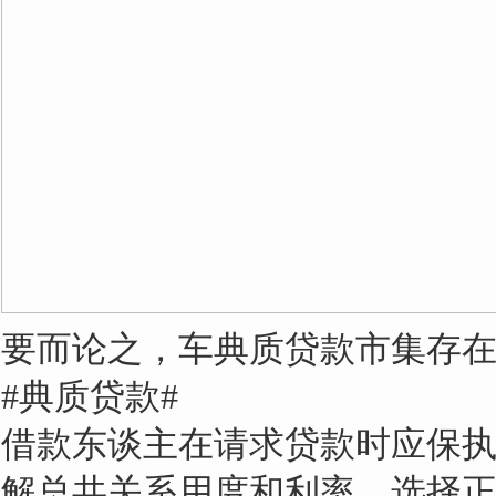
要而论之，车典质贷款市集存
#典质贷款#
借款东谈主在请求贷款时应保执警
解总共关系用度和利率、选择