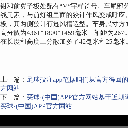
钳和前翼子板处配有“M”字样符号。车尾部
线元素，与前灯组里面的狡计作风变成呼应
板，其两侧狡计有透风槽造型。车身尺寸方
高分散为4361*1800*1459毫米，轴距为2
在长度和高度上分散加多了42毫米和25毫米
上一篇：
足球投注app笔据咱们从官方得回的音
方网站
下一篇：
买球·(中国)APP官方网站基于近期曝光
买球·(中国)APP官方网站