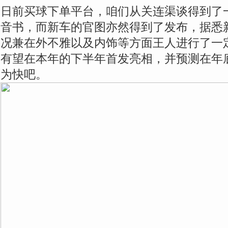
日前买球下单平台，咱们从关连渠谈得到了
音书，而新车的官图亦然得到了发布，据悉新
况兼在外不雅以及内饰等方面王人进行了一
有望在本年的下半年首发亮相，并预测在年
为快吧。