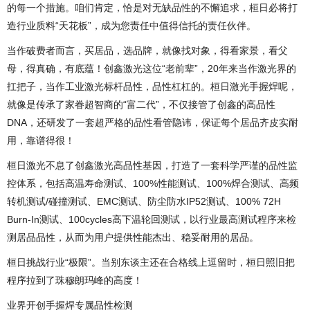
的每一个措施。咱们肯定，恰是对无缺品性的不懈追求，桓日必将打
造行业质料“天花板”，成为您责任中值得信托的责任伙伴。
当作破费者而言，买居品，选品牌，就像找对象，得看家景，看父
母，得真确，有底蕴！创鑫激光这位“老前辈”，20年来当作激光界的
扛把子，当作工业激光标杆品性，品性杠杠的。桓日激光手握焊呢，
就像是传承了家眷超智商的“富二代”，不仅接管了创鑫的高品性
DNA，还研发了一套超严格的品性看管隐讳，保证每个居品齐皮实耐
用，靠谱得很！
桓日激光不息了创鑫激光高品性基因，打造了一套科学严谨的品性监
控体系，包括高温寿命测试、100%性能测试、100%焊合测试、高频
转机测试/碰撞测试、EMC测试、防尘防水IP52测试、100% 72H
Burn-In测试、100cycles高下温轮回测试，以行业最高测试程序来检
测居品品性，从而为用户提供性能杰出、稳妥耐用的居品。
桓日挑战行业“极限”。当别东谈主还在合格线上逗留时，桓日照旧把
程序拉到了珠穆朗玛峰的高度！
业界开创手握焊专属品性检测