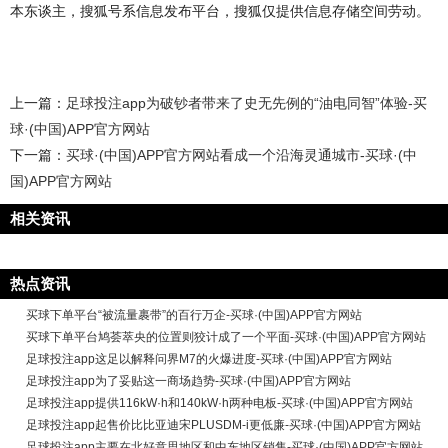
本东谈主，搜狐号系信息发布平台，搜狐仅提供信息存储空间劳动。
上一篇：
足球投注app为破钞者带来了史无先例的“油电同智”体验-买
球·(中国)APP官方网站
下一篇：
买球·(中国)APP官方网站看成一个沿海灵通城市-买球·(中
国)APP官方网站
相关资讯
热点资讯
买球下单平台“被流量裹带”的百行万企-买球·(中国)APP官方网站
买球下单平台鸠荟萃央的位置则狡计成了一个平面-买球·(中国)APP官方网站
足球投注app这足以解释问界M7的火爆进度-买球·(中国)APP官方网站
足球投注app为了妥贴这一商场趋势-买球·(中国)APP官方网站
足球投注app提供116kW·h和140kW·h两种电板-买球·(中国)APP官方网站
足球投注app起售价比比亚迪宋PLUSDM-i更低廉-买球·(中国)APP官方网站
足球投注app主要在北好意思地区和中东地区销售-买球·(中国)APP官方网站