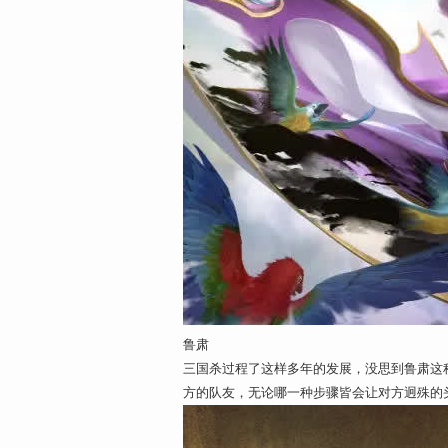
鲁肃
三国杀过程了这样多年的发展，没思到鲁肃这
方的队友，无论哪一种步骤皆会让对方迥殊的