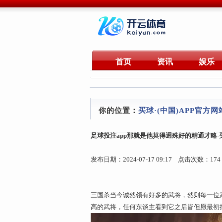
首页
资讯
娱乐
你的位置：
买球·(中国)APP官方网
足球投注app那就是他莫得迥殊好的精通才略-买
发布日期：2024-07-17 09:17 点击次数：174
三国杀当今诚然领有好多的武将，然则每一位
高的武将，任何东谈主看到它之后皆但愿最初