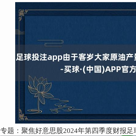
专题：聚焦好意思股2024年第四季度财报足球