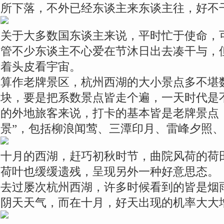
所下落，不外已经东谈主来东谈主往，好不
关于大多数国东谈主来说，平时忙于使命，
管不少东谈主不心爱在节沐日出去凑干与，
着头皮看宇宙。
算作老牌景区，杭州西湖的大小景点多不堪
块，要是把系数景点皆走个遍，一天时代是
的外地旅客来说，打卡的基本皆是老牌景点
景”，包括柳浪闻莺、三潭印月、雷峰夕照
十月的西湖，赶巧初秋时节，曲院风荷的荷
荷叶也缓缓遗残，呈现另外一种好意思态。
去过屡次杭州西湖，许多时候看到的皆是烟
阴天天气，而在十月，好天出现的机率大大