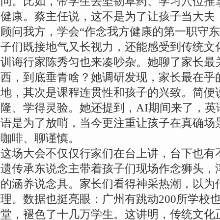
问。比如，带学生去坚韧草药、学习穴位推
健康。蔡主任说，这不是为了让孩子当大夫
顾问我方，学会“作念我方健康的第一职守东
子们既接地气又长视力，还能感受到传统文
训诲行家陈秀匀也来凑吵杂。她聊了家长最
西，到底垂青啥？她调研发现，家长最在乎
地，其次是课程连贯性和孩子的兴致。简便
隆、学得灵验。她还提到，AI期间来了，英
语是为了放哨，当今更注重让孩子在真确场
咖啡、聊谨慎。
这场大会不仅仅行家们在台上讲，台下也有
遗传承东说念主带着孩子们现场作念狮头，
的涵养说念具。家长们看得神采热潮，以为
理。数据也挺亮眼：广州有跳动200所学校
堂，褪色了十几万学生。这讲明，传统文化正