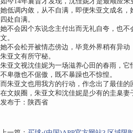
如今14年曩昔才发现，沈佳妮才是最顺应朱
她低调内敛，从不自满，即便朱亚文成名，
四处自满。
她不会因个东说念主付出而无礼自夸，也不
文。
她不会松开被情态傍边，毕竟外界稍有异动
朱亚文有所守秘。
朱亚文视沈佳妮为一场滋养心田的春雨，它
不卑微也不倨傲，既不暴躁也不惊惶。
而朱亚文也用我方的行动，作念出了最佳的
在文娱圈，朱亚文和沈佳妮是少有的圭臬妻
发布于：陕西省
上一篇：
买球·(中国)APP官方网站3.区域