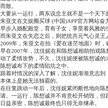
而散。
大要从一运行，两东说念主就不是一个天下
朱亚文在文娱圈买球·(中国)APP官方网站
早步入婚配殿堂，育有子女，享受着风雅的
而朱亚文在失恋之后，则把统共元气心灵王
2009年，朱亚文在拍《爱在迷茫地面》时
早在2007年，沈佳妮在和陈想诚相助拍戏
动了柔情攻势，不久，沈佳妮便被陈想诚的
陈想诚布下的柔情陷坑之中。
跟着对情况的深入了解，沈佳妮渐渐意志到
本体上是她无法独霸的。
在往复跳动一年后，沈佳妮紧闭断然地向陈
请。一运行，陈想诚并不肯意松开销毁，但
日益亲密，陈想诚最终也只得无奈继承。