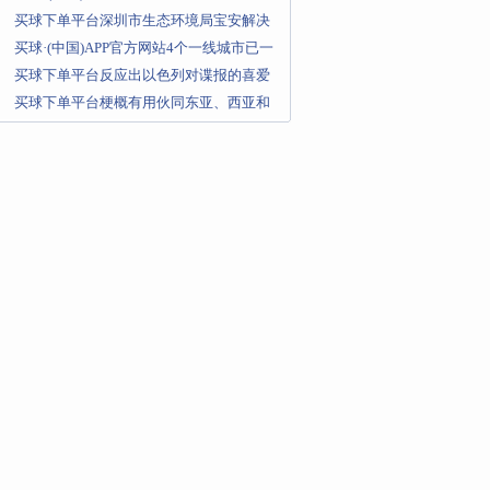
旅游毁坏-业务增长＂
买球下单平台深圳市生态环境局宝安解决
局第一时辰进行核查-买球·(
买球·(中国)APP官方网站4个一线城市已一
起告示：将从12月1
买球下单平台反应出以色列对谍报的喜爱
进度之高-买球·(中国)AP
买球下单平台梗概有用伙同东亚、西亚和
欧洲等多个地区-买球·(中国