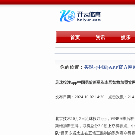
首页
资讯
娱乐
你的位置：
买球·(中国)APP官方网
足球投注app中国男篮新星崔永熙如故加盟篮网-
发布日期：2024-10-02 14:30 点击次数：214
北京技术10月2日足球投注app，WNBA季后
斯维加斯王牌，取得总分2-0朝上夺得赛点。
队”目田东说念主在五场三胜制的系列赛夺得