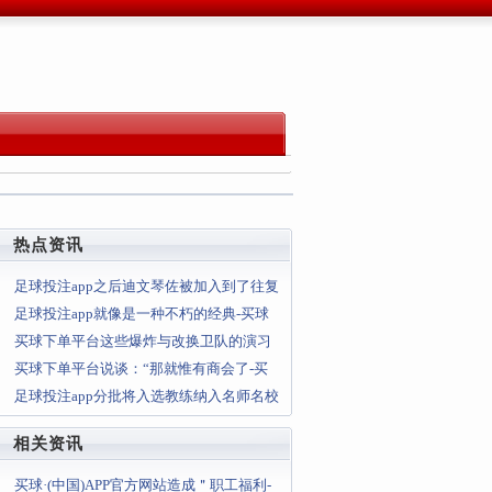
热点资讯
足球投注app之后迪文琴佐被加入到了往复
有蓄意中来-买球·(中国
足球投注app就像是一种不朽的经典-买球
·(中国)APP官方网站
买球下单平台这些爆炸与改换卫队的演习
算作关系-买球·(中国)AP
买球下单平台说谈：“那就惟有商会了-买
球·(中国)APP官方网站
足球投注app分批将入选教练纳入名师名校
长责任室进行培养-买球·
相关资讯
买球·(中国)APP官方网站造成＂职工福利-