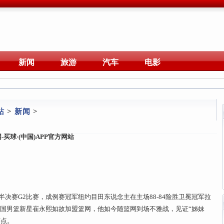
新闻
旅游
汽车
电影
站
>
新闻
>
买球·(中国)APP官方网站
赛半决赛G2比赛，成例赛冠军纽约目田东说念主在主场88-84险胜卫冕冠军拉
中国男篮新星崔永熙如故加盟篮网，他如今随篮网到场不雅战，见证“姊妹
赛点。