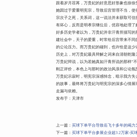
跟着岁月荏苒，万贵妃的好意思好形象也徐徐
她因过于爱重明宪宗，导致后宫管理不当，使
宗次子之死，关系词，这一说法并未获取可信
有坏心，反而是明孝宗继位后，优容地处理了
好多历史学者以为，万贵妃并非汗青所描写的
建社会中，天子的爱重，时常给后宫带来不同
的公论压力。而万贵妃的碰到，也许恰是这少
历史上，对万贵妃最具辩解之词来自清朝乾隆
万贵妃辩说，以为若她真如汗青所说的那样“
刚正评价，本色上与那时的政治风浪和公论氛
万贵妃示寂时，明宪宗深感悼念，暗示我方失
的故事，最终将万贵妃与明宪宗的深多心情展
走漏与依赖。
发布于：天津市
上一篇：
买球下单平台导致岳飞十多年的竭力为山
下一篇：
买球下单平台参展企业超3.2万家-买球·