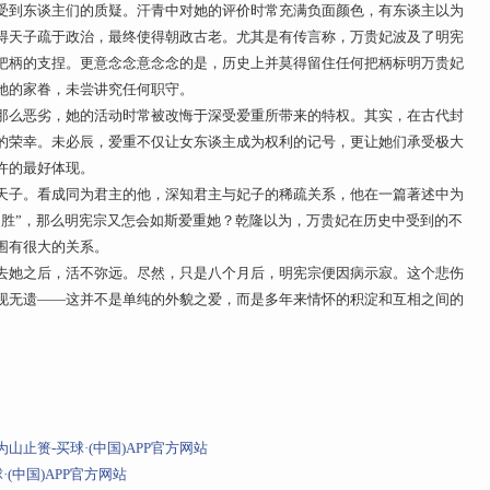
受到东谈主们的质疑。汗青中对她的评价时常充满负面颜色，有东谈主以为
得天子疏于政治，最终使得朝政古老。尤其是有传言称，万贵妃波及了明宪
把柄的支捏。更意念念意念念的是，历史上并莫得留住任何把柄标明万贵妃
她的家眷，未尝讲究任何职守。
那么恶劣，她的活动时常被改悔于深受爱重所带来的特权。其实，在古代封
的荣幸。未必辰，爱重不仅让女东谈主成为权利的记号，更让她们承受极大
许的最好体现。
天子。看成同为君主的他，深知君主与妃子的稀疏关系，他在一篇著述中为
不胜”，那么明宪宗又怎会如斯爱重她？乾隆以为，万贵妃在历史中受到的不
围有很大的关系。
去她之后，活不弥远。尽然，只是八个月后，明宪宗便因病示寂。这个悲伤
现无遗——这并不是单纯的外貌之爱，而是多年来情怀的积淀和互相之间的
止篑-买球·(中国)APP官方网站
(中国)APP官方网站